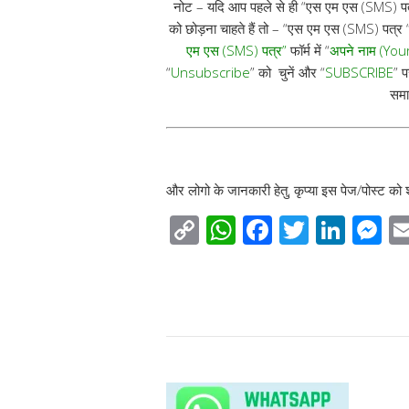
नोट – यदि आप पहले से ही “एस एम एस (SMS) पत्
को छोड़ना चाहते हैं तो – “एस एम एस (SMS) पत्र “
एम एस (SMS) पत्र”
फॉर्म में “
अपने नाम (Yo
“
Unsubscribe
” को चुनें और “
SUBSCRIBE
” 
समा
और लोगो के जानकारी हेतु, कृप्या इस पेज/पोस्ट को 
C
W
F
T
Li
M
o
h
ac
wi
n
e
p
at
e
tt
k
ss
y
s
b
er
e
e
Li
A
o
dI
n
n
p
o
n
g
k
p
k
e