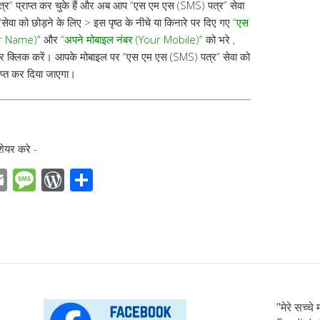
र” प्राप्त कर चुके हैं और अब आप “एस एम एस (SMS) पत्र” सेवा
सेवा को छोड़ने के लिए > इस पृष्ठ के नीचे या किनारे पर दिए गए
“एस
ur Name)
” और
“अपने मोबाइल नंबर (Your Mobile)”
को भरे ,
पर क्लिक करें। आपके मोबाइल पर “एस एम एस (SMS) पत्र” सेवा को
प्त कर दिया जाएगा।
शेयर करे -
E
M
W
S
m
e
or
h
ail
ss
d
ar
a
Pr
e
g
e
e
ss
"मेरे सच्च
r