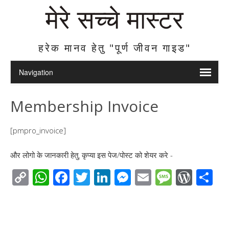
मेरे सच्चे मास्टर
हरेक मानव हेतु "पूर्ण जीवन गाइड"
Membership Invoice
[pmpro_invoice]
और लोगो के जानकारी हेतु, कृप्या इस पेज/पोस्ट को शेयर करे -
C
W
F
T
Li
M
E
M
W
S
o
h
ac
wi
n
e
m
e
or
h
p
at
e
tt
k
ss
ail
ss
d
ar
y
s
b
er
e
e
a
Pr
e