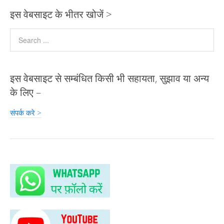
Li
A
o
dI
n
g
e
इस वेबसाइट के भीतर खोजें >
n
p
o
n
g
e
ss
k
p
k
er
इस वेबसाइट से सम्बंधित किसी भी सहायता, सुझाव या अन्य
के लिए –
संपर्क करे >