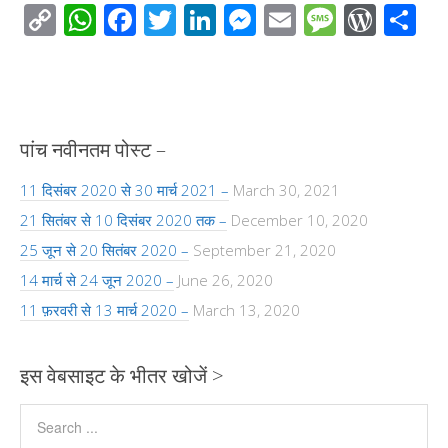
C
W
F
T
Li
M
E
M
W
S
o
h
ac
wi
n
e
m
e
or
h
p
at
e
tt
k
ss
ail
ss
d
ar
y
s
b
er
e
e
a
Pr
e
Li
A
o
dI
n
g
e
पांच नवीनतम पोस्ट –
n
p
o
n
g
e
ss
11 दिसंबर 2020 से 30 मार्च 2021 –
March 30, 2021
k
p
k
er
21 सितंबर से 10 दिसंबर 2020 तक –
December 10, 2020
25 जून से 20 सितंबर 2020 –
September 21, 2020
14 मार्च से 24 जून 2020 –
June 26, 2020
11 फ़रवरी से 13 मार्च 2020 –
March 13, 2020
इस वेबसाइट के भीतर खोजें >