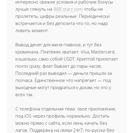
интересно свежие условия и рабочие бонусы
лучше глянуть на
888 starz.com
чтобы не
пролететь, цифры реальные. Периодически
встречается и без депозита что-то, но надо
ловить момент.
Вывод денег для меня главное, и тут без
криминала. Платёжек хватает: Visa, Mastercard,
кошельки, само собой USDT. Криптой прилетает
почти сразу, фиат бывает до пары часов.
Последний раз выводил — деньги пришли за
полчаса. Единственное что напрягает — под
выходные могут придраться к докам, но это у
всех так.
С телефона отдельная тема: своё приложение,
под iOS через профиль нормально. Достать
можно прямо с сайта, если лень качать без
лагов. Поддержка на связи 24/7, по-русски без