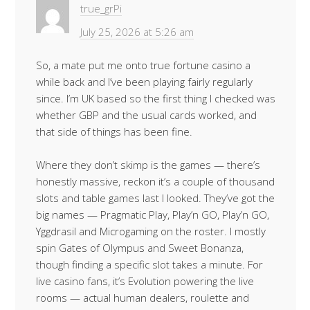
true_grPi
July 25, 2026 at 5:26 am
So, a mate put me onto true fortune casino a
while back and I’ve been playing fairly regularly
since. I’m UK based so the first thing I checked was
whether GBP and the usual cards worked, and
that side of things has been fine.
Where they don’t skimp is the games — there’s
honestly massive, reckon it’s a couple of thousand
slots and table games last I looked. They’ve got the
big names — Pragmatic Play, Play’n GO, Play’n GO,
Yggdrasil and Microgaming on the roster. I mostly
spin Gates of Olympus and Sweet Bonanza,
though finding a specific slot takes a minute. For
live casino fans, it’s Evolution powering the live
rooms — actual human dealers, roulette and