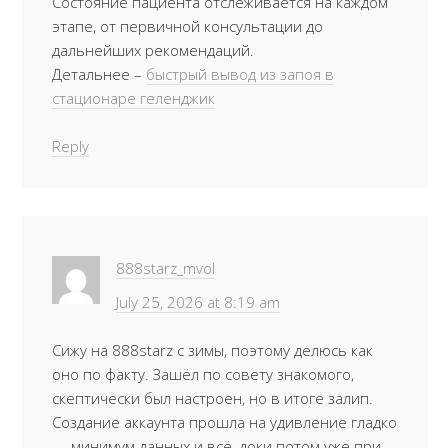
Состояние пациента отслеживается на каждом
этапе, от первичной консультации до
дальнейших рекомендаций.
Детальнее –
быстрый вывод из запоя в
стационаре геленджик
Reply
888starz_mvol
July 25, 2026 at 8:19 am
Сижу на 888starz с зимы, поэтому делюсь как
оно по факту. Зашёл по совету знакомого,
скептически был настроен, но в итоге залип.
Создание аккаунта прошла на удивление гладко
— минимум данных и всё, доки потом уже при