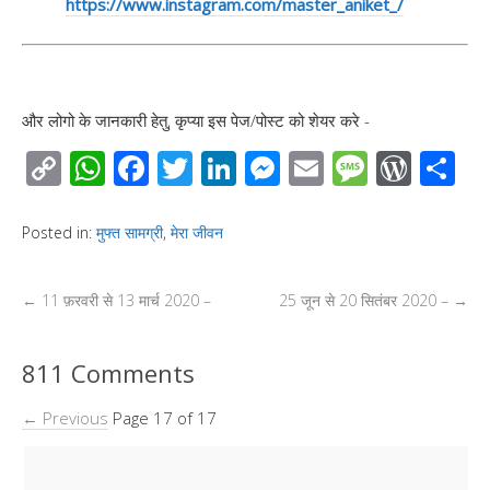
https://www.instagram.com/master_aniket_/
और लोगो के जानकारी हेतु, कृप्या इस पेज/पोस्ट को शेयर करे -
C
W
F
T
Li
M
E
M
W
S
o
h
ac
wi
n
e
m
e
or
h
p
at
e
tt
k
ss
ail
ss
d
ar
Posted in:
मुफ्त सामग्री
,
मेरा जीवन
y
s
b
er
e
e
a
Pr
e
Li
A
o
dI
n
g
e
←
11 फ़रवरी से 13 मार्च 2020 –
25 जून से 20 सितंबर 2020 –
→
n
p
o
n
g
e
ss
k
p
k
er
811 Comments
← Previous
Page 17 of 17