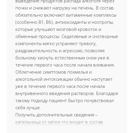
выведение продуктов распада алкоголя через
почки и снижают нагрузку на печень. В состав
обязательно включают витаминные комплексы
(особенно B1, B6), антиоксиданты и ноотропы,
которые улучшают мозговой кровоток и
обменные процессы. Седативные и снотворные
компоненты мягко устраняют тревогу,
раздражительность и агрессию, позволяя
больному заснуть естественным сном уже в
течение первого часа после начала вливания.
Облегчение симптомов похмелья и
алкогольной интоксикации обычно наступает
уже в течение первого часа после начала
внутривенного введения растворов. Благодаря
такому подходу пациент быстро почувствовал
себя лучше.
Получить дополнительные сведения –
капельница от запоя что входит в состав