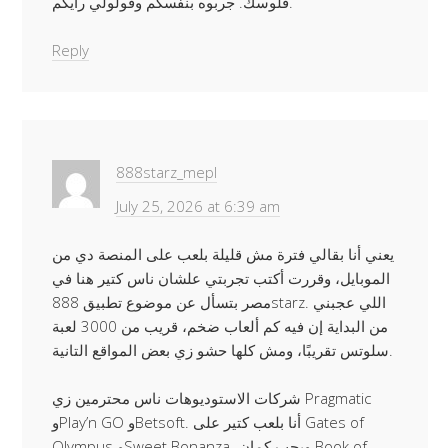
فلوسك. جربوه بنفسكم وقولولي رأيكم.
Reply
888starz_mepl
July 25, 2026 at 6:39 am
يعني أنا بقالي فترة مش قليلة بلعب على المنصة دي من
الموبايل، وقررت أكتب تجربتي علشان ناس كتير هنا في
مصر بتسأل عن موضوع تطبيق 888starz. اللي عجبني
من البداية إن فيه كم ألعاب ضخم، قريب من 3000 لعبة
سلوتس تقريبًا، ومش كلها حشو زي بعض المواقع التانية.
شركات الاستوديوهات ناس محترمين زي Pragmatic
وPlay’n GO وBetsoft. أنا بلعب كتير على Gates of
Olympus وSweet Bonanza، وبحب كمان Book of