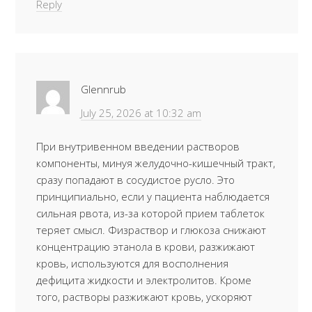
Reply
Glennrub
July 25, 2026 at 10:32 am
При внутривенном введении растворов
компоненты, минуя желудочно-кишечный тракт,
сразу попадают в сосудистое русло. Это
принципиально, если у пациента наблюдается
сильная рвота, из-за которой прием таблеток
теряет смысл. Физраствор и глюкоза снижают
концентрацию этанола в крови, разжижают
кровь, используются для восполнения
дефицита жидкости и электролитов. Кроме
того, растворы разжижают кровь, ускоряют