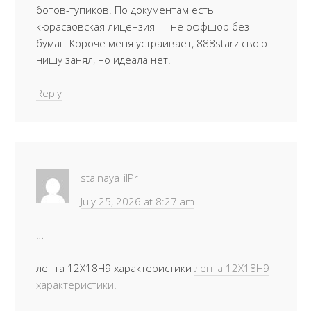
ботов-тупиков. По документам есть
кюрасаовская лицензия — не оффшор без
бумаг. Короче меня устраивает, 888starz свою
нишу занял, но идеала нет.
Reply
stalnaya_ilPr
July 25, 2026 at 8:27 am
…
лента 12Х18Н9 характеристики
лента 12Х18Н9
характеристики
.