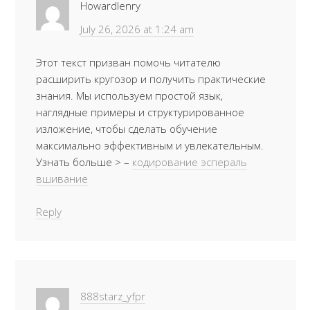
Howardlenry
July 26, 2026 at 1:24 am
Этот текст призван помочь читателю
расширить кругозор и получить практические
знания. Мы используем простой язык,
наглядные примеры и структурированное
изложение, чтобы сделать обучение
максимально эффективным и увлекательным.
Узнать больше > –
кодирование эспераль
вшивание
Reply
888starz_yfpr