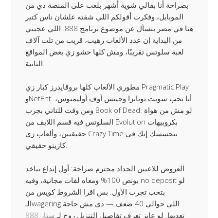
بصراحة أنا بقالي شوية أشهر بلعب على المنصة دي من
الموبايل، وفكرت أقولكم اللي شفته علشان ناس كتير
هنا في مصر بتسأل عن موضوع برنامج 888. اللي عجبني
من البداية إن عدد الألعاب رهيب، قريب من تلت آلاف
لعبة سلوتس تقريبًا، ومش كلها حشو زي بعض المواقع
التانية.
مطوري الألعاب كلها بروڤايدرز كبار زي Pragmatic Play
وNetEnt. أنا بحب سويت بونانزا وجيتس أوف أوليمبوس،
ومن وقت للتاني بجرب Book of Dead. لو مش من هواة
السلوتس فيه قسم اللايف من Evolution بكروبيهات
حقيقيين، وألعاب زي Crazy Time بتحسسك إنك في
كازينو حقيقي.
العروض للاعبين الجداد محترم صراحة: أول إيداع بياخد
بونص 100% ومعاه لفات مجانية، وفيه no deposit لو
بتحب تجرب الأول. بس اقرا الشروط كويس من
الـwagering اللي حوالي 40 ضعف — دي مش حاجة
تعديها. لو عايز تعرف تفاصيل التنزيل روح لـ
ستار 888