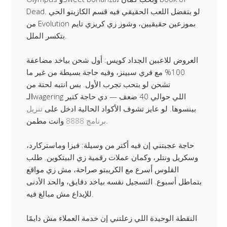
Dead. لو بتفضل اللعب الحقيقي فيه قسم الكازينو الحي
من Evolution بموزعين حقيقيين، وشوز زي كريزي تايم
بتكسر الملل.
العروض للاعبين الجداد كويس: أول شحن بياخد مضاعفة
100% مع فري سبينز، وفيه حاجة بسيطة من غير ما
تشحن لو بتحب تجرب الأول. بس انتبه لحتة من
الـwagering اللي حوالي 40 ضعف — دي حاجة كتير
بينسوها. لو عايز تشوف الأكواد الحالية ادخل على
تنزيل
وانت مطمن.
برنامج 8888
حاجة عجبتني إن فيه أكتر من وسيلة: فيزا وماستركارد،
وسكريل ونتلر، وكمان عملات رقمية زي البيتكوين. طلب
الفلوس أسرع مع الكريبتو صراحة، مش زي مواقع
بتماطل أسبوع. التسجيل نفسه بياخد دقايق، والحد الأدنى
للإيداع مش مبالغ فيه.
النقطة الوحيدة اللي زعلتني إن خدمة العملاء مش دايمًا