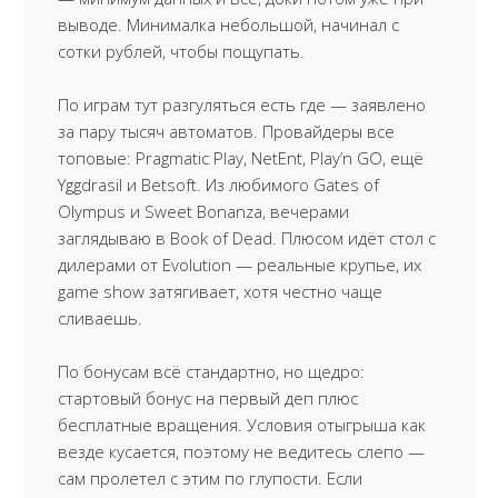
выводе. Минималка небольшой, начинал с
сотки рублей, чтобы пощупать.
По играм тут разгуляться есть где — заявлено
за пару тысяч автоматов. Провайдеры все
топовые: Pragmatic Play, NetEnt, Play’n GO, ещё
Yggdrasil и Betsoft. Из любимого Gates of
Olympus и Sweet Bonanza, вечерами
заглядываю в Book of Dead. Плюсом идёт стол с
дилерами от Evolution — реальные крупье, их
game show затягивает, хотя честно чаще
сливаешь.
По бонусам всё стандартно, но щедро:
стартовый бонус на первый деп плюс
бесплатные вращения. Условия отыгрыша как
везде кусается, поэтому не ведитесь слепо —
сам пролетел с этим по глупости. Если