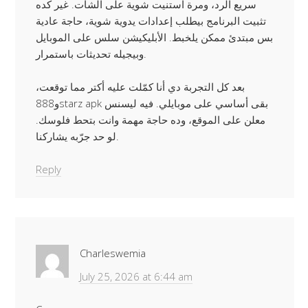
سريع الرد، ومرة استنيت شوية على الشات. غير كده
تثبيت البرنامج بيطلب إعدادات يدوية شوية، حاجة عادية
بس مبتدئ ممكن يلخبط. الأبليكيشن سلس على الموبايل
وبيجيله تحديثات باستمرار.
بعد كل التجربة دي أنا كمّلت عليه أكتر مما توقعت،
و888starz apk بقى أساسي على موبايلي. فيه ليسنس
معلن على الموقع، وده حاجة مهمة وانت بتحط فلوسك.
لو حد جرّبه يشاركنا.
Reply
Charleswemia
July 25, 2026 at 6:44 am