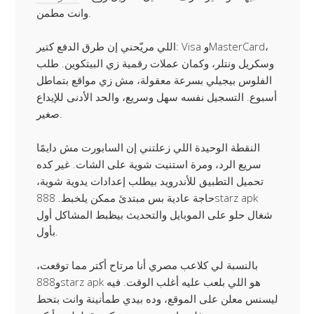
وانت مطمن.
اللي مريّحني إن طرق الدفع كتير: Visa وMasterCard،
وسكريل ونتلر، وكمان عملات رقمية زي البيتكوين. طلب
الفلوس بيجيلي بسرعة معقولة، مش زي مواقع بتماطل
أسبوع. التسجيل نفسه سهل وسريع، والحد الأدنى للإيداع
صغير.
النقطة الوحيدة اللي زعلتني إن السابورت مش دايمًا
سريع الرد، ومرة استنيت شوية على الشات. غير كده
تحميل التطبيق للأندرويد بيطلب إعدادات يدوية شوية،
حاجة عادية بس مبتدئ ممكن يلخبط. 888starz apk
شغال حلو على الموبايل والتحديث بيظبط المشاكل أول
بأول.
بالنسبة لي كلاعب مصري أنا مرتاح أكتر مما توقعت،
و888starz apk هو اللي بلعب عليه أغلب الوقت. فيه
ليسنس معلن على الموقع، وده بيدي طمأنينة وانت بتحط