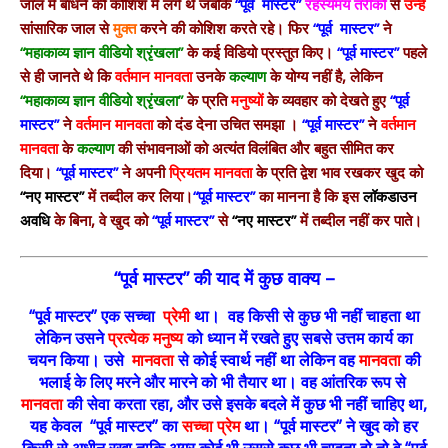
जाल में बांधने की कोशिश में लगे थे जबकि
“पूर्व मास्टर”
रहस्यमय तरीकों
से
उन्हें
सांसारिक जाल से
मुक्त
करने की कोशिश करते रहे। फिर
“पूर्व मास्टर”
ने
“महाकाव्य ज्ञान वीडियो श्रृंखला”
के कई विडियो प्रस्तुत किए।
“पूर्व मास्टर”
पहले
से ही जानते थे कि
वर्तमान मानवता
उनके
कल्याण
के योग्य नहीं है, लेकिन
“महाकाव्य ज्ञान वीडियो श्रृंखला”
के प्रति
मनुष्यों
के व्यवहार को देखते हुए
“पूर्व
मास्टर”
ने
वर्तमान मानवता
को दंड देना उचित समझा ।
“पूर्व मास्टर”
ने
वर्तमान
मानवता
के
कल्याण
की संभावनाओं को अत्यंत विलंबित और बहुत सीमित कर
दिया।
“पूर्व मास्टर”
ने अपनी
प्रियतम मानवता
के प्रति द्वेश भाव रखकर खुद को
“नए मास्टर”
में तब्दील कर लिया।
“पूर्व मास्टर”
का मानना है कि इस
लॉकडाउन
अवधि
के बिना, वे खुद को
“पूर्व मास्टर”
से
“नए मास्टर”
में तब्दील नहीं कर पाते।
“पूर्व मास्टर” की याद में कुछ वाक्य –
“पूर्व मास्टर” एक सच्चा
प्रेमी
था। वह किसी से कुछ भी नहीं चाहता था
लेकिन उसने
प्रत्येक मनुष्य
को ध्यान में रखते हुए सबसे उत्तम कार्य का
चयन किया। उसे
मानवता
से कोई स्वार्थ नहीं था लेकिन वह
मानवता
की
भलाई के लिए मरने और मारने को भी तैयार था। वह आंतरिक रूप से
मानवता
की सेवा करता रहा, और उसे इसके बदले में कुछ भी नहीं चाहिए था,
यह केवल “पूर्व मास्टर” का
सच्चा प्रेम
था। “पूर्व मास्टर” ने खुद को हर
किसी से अधीन रखा ताकि अगर कोई भी उससे कुछ भी चाहता हो तो वे “पूर्व