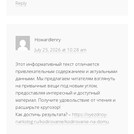
Reply
Howardlenry
July 25, 2026 at 10:28 am
Этот информативный текст отличается
привлекательным содержанием и актуальными
данными. Мы предлагаем читателям взглянуть
на привычные вещи под новым углом,
предоставляя интересный и доступный
материал. Получите удовольствие от чтения и
расширьте кругозор!
Как достичь результата? –
https://vyezdnoy-
narkolog.ru/kodirovanie/kodirovanie-na-domu