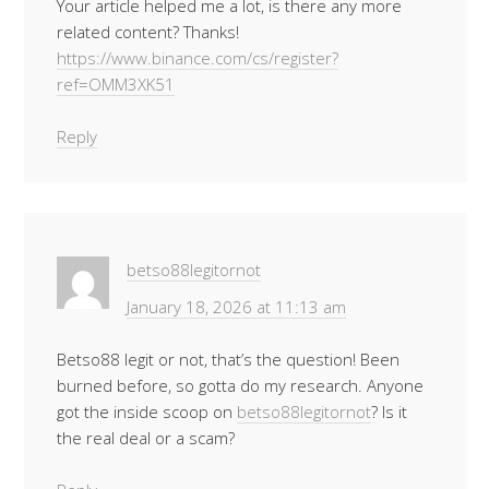
Your article helped me a lot, is there any more
related content? Thanks!
https://www.binance.com/cs/register?
ref=OMM3XK51
Reply
betso88legitornot
January 18, 2026 at 11:13 am
Betso88 legit or not, that’s the question! Been
burned before, so gotta do my research. Anyone
got the inside scoop on
betso88legitornot
? Is it
the real deal or a scam?