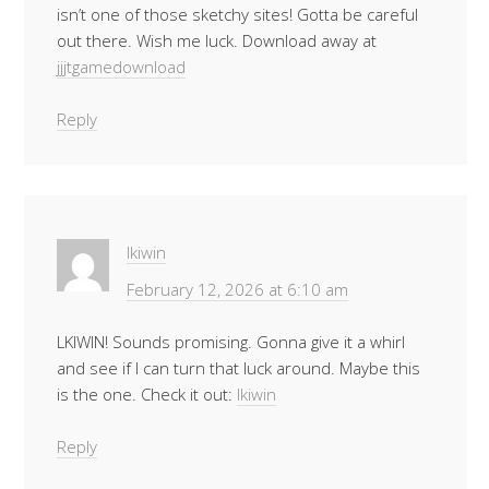
isn’t one of those sketchy sites! Gotta be careful
out there. Wish me luck. Download away at
jjjtgamedownload
Reply
lkiwin
February 12, 2026 at 6:10 am
LKIWIN! Sounds promising. Gonna give it a whirl
and see if I can turn that luck around. Maybe this
is the one. Check it out:
lkiwin
Reply