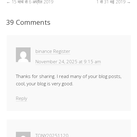
Li
A
o
dI
n
g
e
←
15 मार्च से 6 अप्रैल 2019
1 से 31 मई 2019
→
n
p
o
n
g
e
ss
k
p
k
er
39 Comments
binance Register
November 24, 2025 at 9:15 am
Thanks for sharing. I read many of your blog posts,
cool, your blog is very good.
Reply
TONY20251120