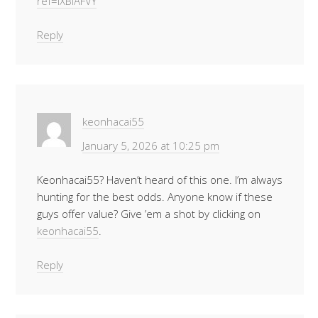
ref=IXBIAFVY
Reply
keonhacai55
January 5, 2026 at 10:25 pm
Keonhacai55? Haven’t heard of this one. I’m always
hunting for the best odds. Anyone know if these
guys offer value? Give ’em a shot by clicking on
keonhacai55
.
Reply