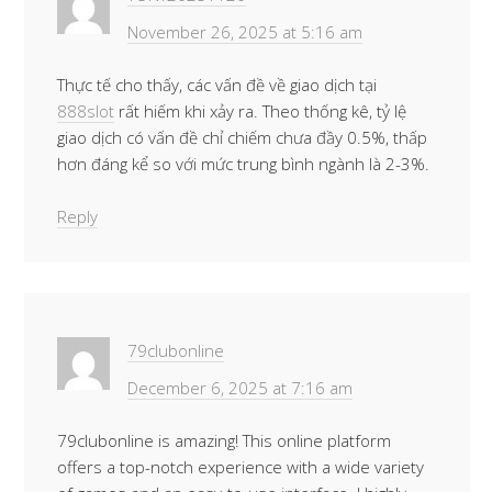
November 26, 2025 at 5:16 am
Thực tế cho thấy, các vấn đề về giao dịch tại
888slot
rất hiếm khi xảy ra. Theo thống kê, tỷ lệ
giao dịch có vấn đề chỉ chiếm chưa đầy 0.5%, thấp
hơn đáng kể so với mức trung bình ngành là 2-3%.
Reply
79clubonline
December 6, 2025 at 7:16 am
79clubonline is amazing! This online platform
offers a top-notch experience with a wide variety