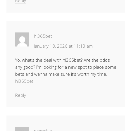
Reply
hi365bet
January 18, 2026 at 11:13 am
Yo, what’s the deal with hi365bet? Are the odds
any good? I’m looking for a new spot to place some
bets and wanna make sure it’s worth my time.
hi365bet
Reply
ngonclub