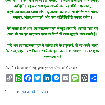
एप्लिकेशन का उपयोग करने या इस वेबसाइट को अलग से खोलने की आवश्यकता
नहीं होगी। यह व्हाट्सएप ग्रुप आपको मास्टर (अनिकेत प्रकाश),
mytruemaster.com और mytruemaster.in से संबंधित सभी पोस्ट,
समाचार, ऑफ़र,जानकारी और अन्य गतिविधियों से अपडेट रखेगा।
मेरी सलाह हैं की आप इस व्हाट्सएप ग्रुप से जुड़े और यदि आपको पसंद नहीं
आया तो आप इस व्हाट्सएप ग्रुप को किसी भी समय खुद से छोड़ सकते हैं।
यदि आप इस व्हाट्सएप ग्रुप में शामिल होने के इच्छुक हैं, तो बस अपने “नाम”
और “व्हाट्सएप नंबर” लिख कर मेरे मोबाइल नंबर (+91 9065008023) पर
एसएमएस भेजें
और लोगो के जानकारी हेतु, कृप्या इस पेज/पोस्ट को शेयर करे -
C
W
F
T
Li
M
E
M
W
S
o
h
ac
wi
n
e
m
e
or
h
p
at
e
tt
k
ss
ail
ss
d
ar
Posted in:
मुफ्त सामग्री
,
मेरा जीवन
y
s
b
er
e
e
a
Pr
e