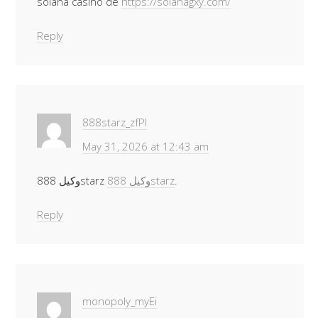
solana casino de
https://solanagxy.com/
Reply
888starz_zfPl
May 31, 2026 at 12:43 am
وكيل 888starz
وكيل 888starz
.
Reply
monopoly_myEi