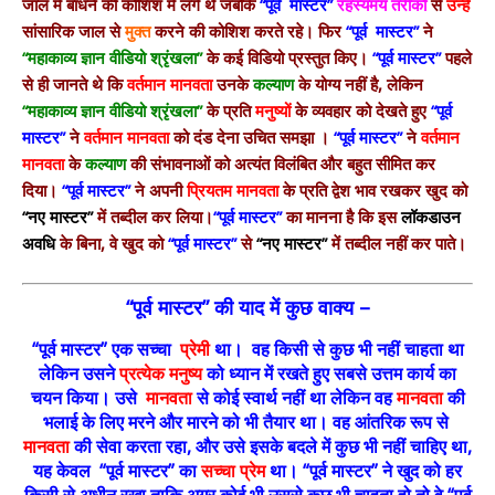
जाल में बांधने की कोशिश में लगे थे जबकि
“पूर्व मास्टर”
रहस्यमय तरीकों
से
उन्हें
सांसारिक जाल से
मुक्त
करने की कोशिश करते रहे। फिर
“पूर्व मास्टर”
ने
“महाकाव्य ज्ञान वीडियो श्रृंखला”
के कई विडियो प्रस्तुत किए।
“पूर्व मास्टर”
पहले
से ही जानते थे कि
वर्तमान मानवता
उनके
कल्याण
के योग्य नहीं है, लेकिन
“महाकाव्य ज्ञान वीडियो श्रृंखला”
के प्रति
मनुष्यों
के व्यवहार को देखते हुए
“पूर्व
मास्टर”
ने
वर्तमान मानवता
को दंड देना उचित समझा ।
“पूर्व मास्टर”
ने
वर्तमान
मानवता
के
कल्याण
की संभावनाओं को अत्यंत विलंबित और बहुत सीमित कर
दिया।
“पूर्व मास्टर”
ने अपनी
प्रियतम मानवता
के प्रति द्वेश भाव रखकर खुद को
“नए मास्टर”
में तब्दील कर लिया।
“पूर्व मास्टर”
का मानना है कि इस
लॉकडाउन
अवधि
के बिना, वे खुद को
“पूर्व मास्टर”
से
“नए मास्टर”
में तब्दील नहीं कर पाते।
“पूर्व मास्टर” की याद में कुछ वाक्य –
“पूर्व मास्टर” एक सच्चा
प्रेमी
था। वह किसी से कुछ भी नहीं चाहता था
लेकिन उसने
प्रत्येक मनुष्य
को ध्यान में रखते हुए सबसे उत्तम कार्य का
चयन किया। उसे
मानवता
से कोई स्वार्थ नहीं था लेकिन वह
मानवता
की
भलाई के लिए मरने और मारने को भी तैयार था। वह आंतरिक रूप से
मानवता
की सेवा करता रहा, और उसे इसके बदले में कुछ भी नहीं चाहिए था,
यह केवल “पूर्व मास्टर” का
सच्चा प्रेम
था। “पूर्व मास्टर” ने खुद को हर
किसी से अधीन रखा ताकि अगर कोई भी उससे कुछ भी चाहता हो तो वे “पूर्व