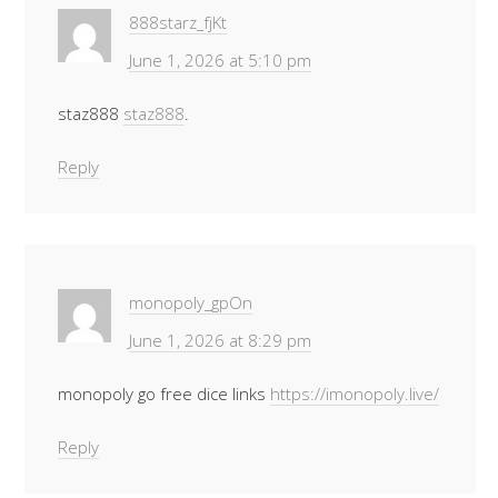
888starz_fjKt
June 1, 2026 at 5:10 pm
staz888
staz888
.
Reply
monopoly_gpOn
June 1, 2026 at 8:29 pm
monopoly go free dice links
https://imonopoly.live/
Reply