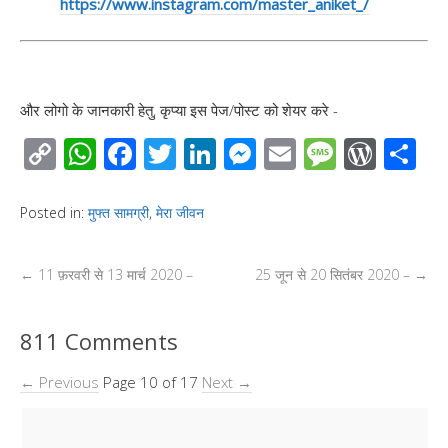
https://www.instagram.com/master_aniket_/
और लोगो के जानकारी हेतु, कृप्या इस पेज/पोस्ट को शेयर करे -
C
W
F
T
Li
M
E
M
W
S
o
h
ac
wi
n
e
m
e
or
h
p
at
e
tt
k
ss
ail
ss
d
ar
Posted in:
मुफ्त सामग्री
,
मेरा जीवन
y
s
b
er
e
e
a
Pr
e
Li
A
o
dI
n
g
e
←
11 फ़रवरी से 13 मार्च 2020 –
25 जून से 20 सितंबर 2020 –
→
n
p
o
n
g
e
ss
k
p
k
er
811 Comments
← Previous
Page 10 of 17
Next →