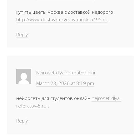
купить цветы москва с доставкой недорого
http://www.dostavka-cvetov-moskva495.ru
.
Reply
Neiroset dlya referatov_nior
March 23, 2026 at 8:19 pm
нейросеть для студентов онлайн
nejroset-dlya-
referatov-5.ru
.
Reply