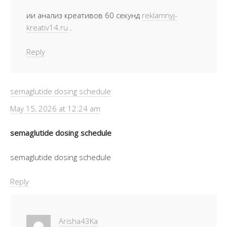
ии анализ креативов 60 секунд
reklamnyj-
kreativ14.ru
.
Reply
semaglutide dosing schedule
May 15, 2026 at 12:24 am
semaglutide dosing schedule
semaglutide dosing schedule
Reply
Arisha43Ka