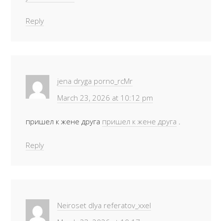
Reply
jena dryga porno_rcMr
March 23, 2026 at 10:12 pm
пришел к жене друга
пришел к жене друга
.
Reply
Neiroset dlya referatov_xxel