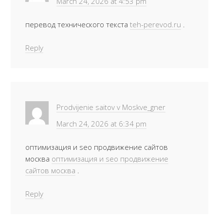
March 24, 2026 at 4:53 pm
перевод технического текста
teh-perevod.ru
.
Reply
Prodvijenie saitov v Moskve_gner
March 24, 2026 at 6:34 pm
оптимизация и seo продвижение сайтов
москва
оптимизация и seo продвижение
сайтов москва
.
Reply