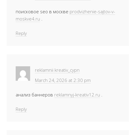
поисковое seo в москве
prodvizhenie-sajtov-v-
moskve4.ru
.
Reply
reklamnii kreativ_cypn
March 24, 2026 at 2:30 pm
анализ баннеров
reklamnyj-kreativ12.ru
.
Reply