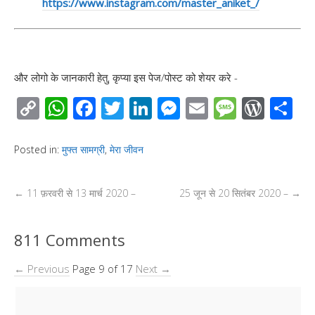
https://www.instagram.com/master_aniket_/
और लोगो के जानकारी हेतु, कृप्या इस पेज/पोस्ट को शेयर करे -
C
W
F
T
Li
M
E
M
W
S
o
h
ac
wi
n
e
m
e
or
h
p
at
e
tt
k
ss
ail
ss
d
ar
Posted in:
मुफ्त सामग्री
,
मेरा जीवन
y
s
b
er
e
e
a
Pr
e
Li
A
o
dI
n
g
e
←
11 फ़रवरी से 13 मार्च 2020 –
25 जून से 20 सितंबर 2020 –
→
n
p
o
n
g
e
ss
k
p
k
er
811 Comments
← Previous
Page 9 of 17
Next →